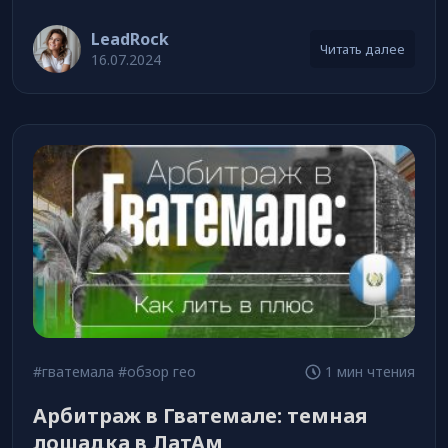
LeadRock
Читать далее
16.07.2024
#гватемала
#обзор гео
1 мин чтения
Арбитраж в Гватемале: темная
лошадка в ЛатАм