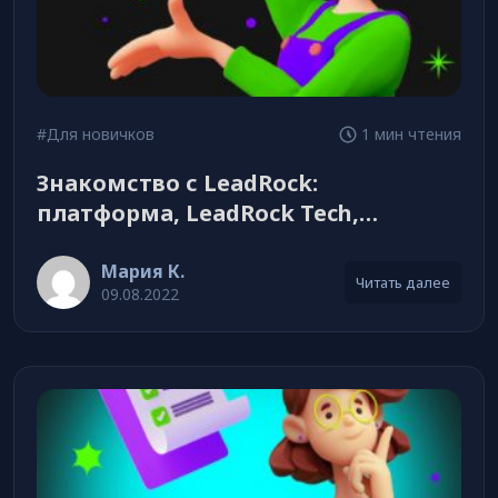
#Для новичков
1 мин чтения
Знакомство с LeadRock:
платформа, LeadRock Tech,
LeadRock Shop
Мария К.
Читать далее
09.08.2022