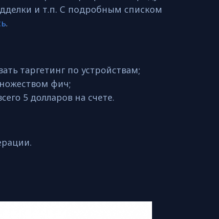
одделки и т.п. С подробным списком
сь
.
ать таргетинг по устройствам;
множеством фич;
сего 5 долларов на счете.
ерации.