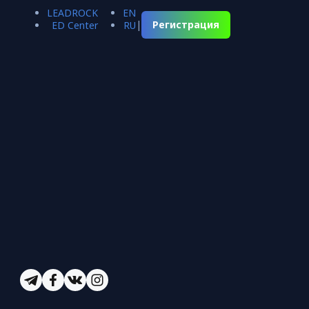
LEADROCK
EN
|
Регистрация
ED Center
RU