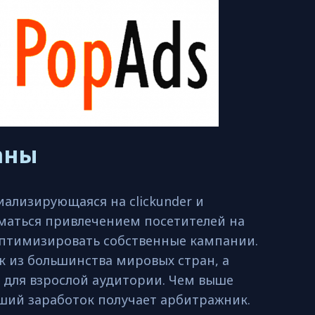
раны
циализирующаяся на
clickunder и
иматься привлечением посетителей на
 оптимизировать собственные кампании.
 из большинства мировых стран, а
и для взрослой аудитории. Чем выше
ьший заработок получает арбитражник.