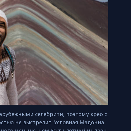
зарубежными селебрити, поэтому крео с
стью не выстрелит. Условная Мадонна
ного меньше, чем 80-ти летний индеец,