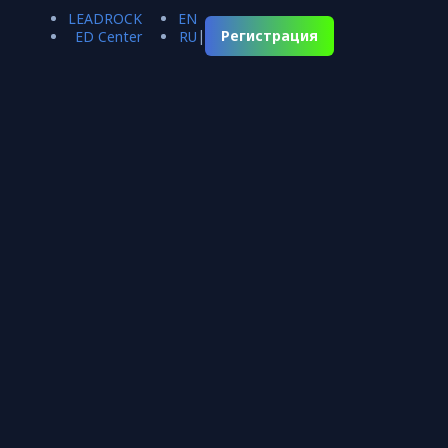
LEADROCK
EN
|
Регистрация
ED Center
RU