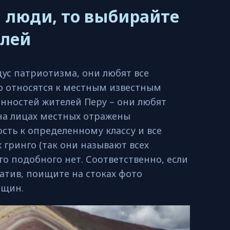
 люди, то выбирайте
елей
дус патриотизма, они любят все
о относятся к местным известным
енностей жителей Перу – они любят
 на лицах местных отражены
сть к определенному классу и все
х гринго (так они называют всех
о подобного нет. Соответственно, если
атив, поищите на стоках фото
нщин.