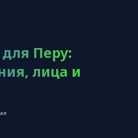
для Перу:
ия, лица и
иал