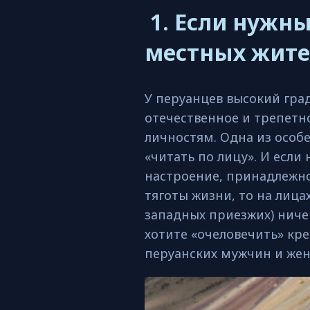
1. Если нужны
местных жит
У перуанцев высокий гра
отечественное и трепетн
личностям. Одна из особ
«читать по лицу». И если
настроение, принадлежно
тяготы жизни, то на лица
западных приезжих) ничег
хотите «очеловечить» кре
перуанских мужчин и же