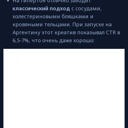
На гипертон отлично заходит
классический подход
с сосудами,
холестериновыми бляшками и
кровяными тельцами. При запуске на
Аргентину этот креатив показывал CTR в
6,5-7%, что очень даже хорошо: