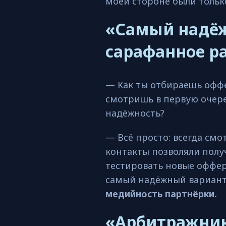
моей стороне были тольк
«Самый надё
сарафанное р
— Как ты отбираешь оффе
смотришь в первую очере
надёжность?
— Всё просто: всегда смо
контакты позволяли получ
тестировать новые оффер
самый надёжный вариан
медийность партнёрки.
«Арбитражник