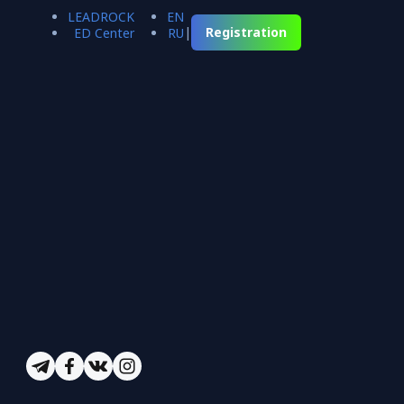
LEADROCK
EN
|
Registration
ED Center
RU