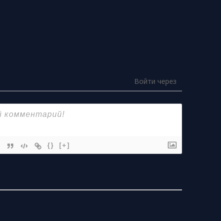
Войти через
{}
[+]