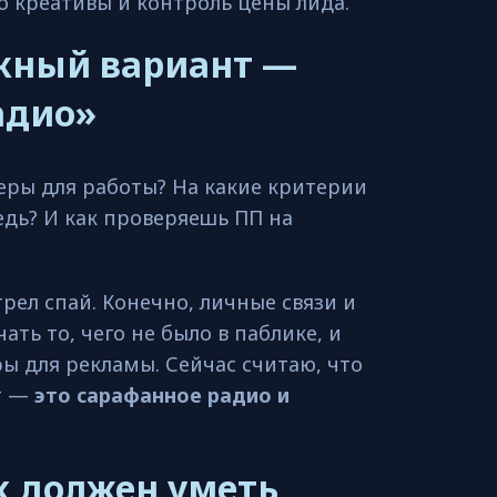
о креативы и контроль цены лида.
жный вариант —
адио»
ры для работы? На какие критерии
дь? И как проверяешь ПП на
трел спай. Конечно, личные связи и
ать то, чего не было в паблике, и
ы для рекламы. Сейчас считаю, что
т —
это сарафанное радио и
 должен уметь