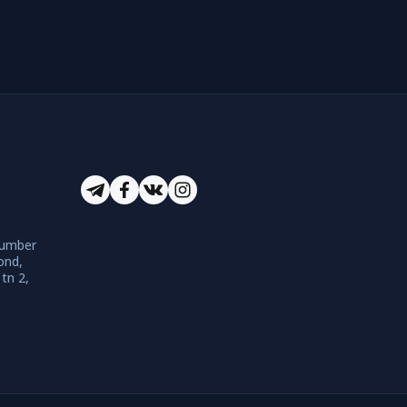
number
ond,
 tn 2,