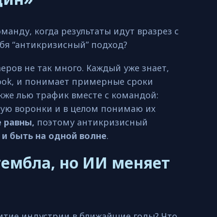
манду, когда результаты идут вразрез с
ебя “антикризисный” подход?
аеров не так много. Каждый уже знает,
book, и понимает примерные сроки
кже лью трафик вместе с командой:
рую воронки и в целом понимаю их
 равны,
поэтому антикризисный
и быть на одной волне
.
гембла, но ИИ меняет
итие индустрии в ближайшие годы? Что