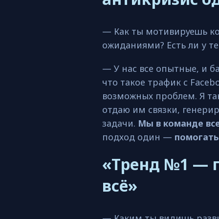
— Как ты мотивируешь ко
ожиданиями? Есть ли у т
— У нас все опытные, и б
что такое трафик с Face
возможных проблем. Я та
отдаю им связки, генери
задачи.
Мы в команде все
подход один —
помогать 
«Тренд №1 — 
всё»
— Каким ты видишь разв