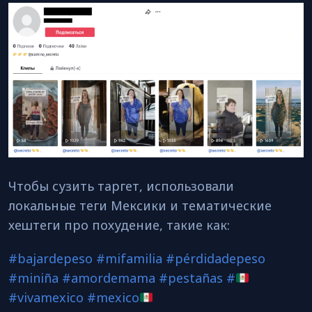
Чтобы сузить таргет, использовали
локальные теги Мексики и тематические
хештеги про похудение, такие как:
#bajardepeso
#mifamilia
#pérdidadepeso
#miniña
#amordemama
#pestañas
#
#vivamexico
#mexico