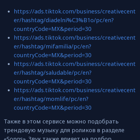
https://ads.tiktok.com/business/creativecent
er/hashtag/diadelni%C3%B1o/pc/en?
countryCode=MX&period=30
https://ads.tiktok.com/business/creativecent
er/hashtag/mifamilia/pc/en?
countryCode=MX&period=30
https://ads.tiktok.com/business/creativecent
er/hashtag/saludable/pc/en?
countryCode=MX&period=30
https://ads.tiktok.com/business/creativecent
er/hashtag/momlife/pc/en?
countryCode=MX&period=30
Также в этом сервисе можно подобрать
трендовую музыку для роликов в разделе
«Songs». Звук также влияет на подбор