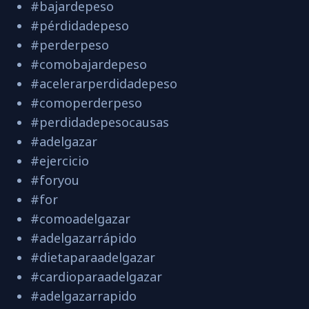
#bajardepeso
#pérdidadepeso
#perderpeso
#comobajardepeso
#acelerarperdidadepeso
#comoperderpeso
#perdidadepesocausas
#adelgazar
#ejercicio
#foryou
#for
#comoadelgazar
#adelgazarrápido
#dietaparaadelgazar
#cardioparaadelgazar
#adelgazarrapido